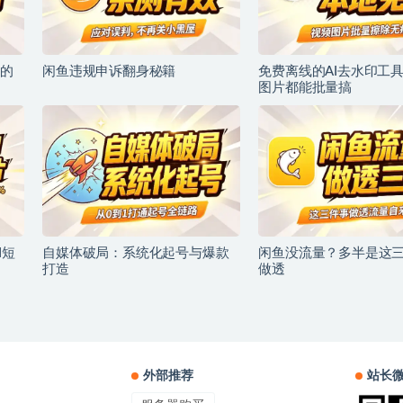
的
闲鱼违规申诉翻身秘籍
免费离线的AI去水印工
图片都能批量搞
I短
自媒体破局：系统化起号与爆款
闲鱼没流量？多半是这
打造
做透
外部推荐
站长