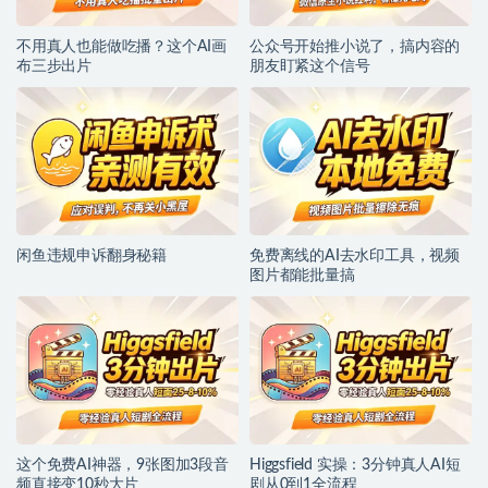
不用真人也能做吃播？这个AI画
公众号开始推小说了，搞内容的
布三步出片
朋友盯紧这个信号
闲鱼违规申诉翻身秘籍
免费离线的AI去水印工具，视频
图片都能批量搞
这个免费AI神器，9张图加3段音
Higgsfield 实操：3分钟真人AI短
频直接变10秒大片
剧从0到1全流程