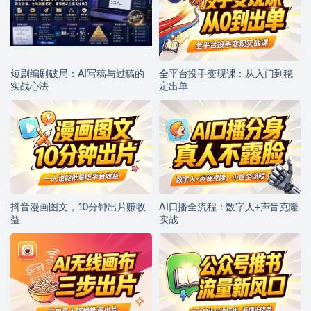
短剧编剧破局：AI写稿与过稿的
全平台投手变现课：从入门到稳
实战心法
定出单
抖音漫画图文，10分钟出片赚收
AI口播全流程：数字人+声音克隆
益
实战