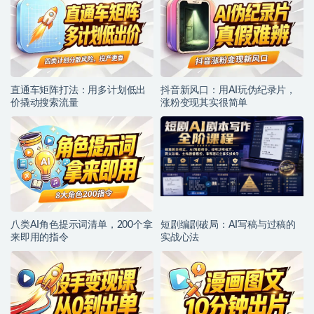
直通车矩阵打法：用多计划低出
抖音新风口：用AI玩伪纪录片，
价撬动搜索流量
涨粉变现其实很简单
八类AI角色提示词清单，200个拿
短剧编剧破局：AI写稿与过稿的
来即用的指令
实战心法