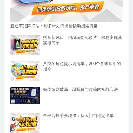
直通车矩阵打法：用多计划低出价撬动搜索流量
抖音新风口：用AI玩伪纪录片，涨粉变现其
实很简单
八类AI角色提示词清单，200个拿来即用的
指令
短剧编剧破局：AI写稿与过稿的实战心法
全平台投手变现课：从入门到稳定出单