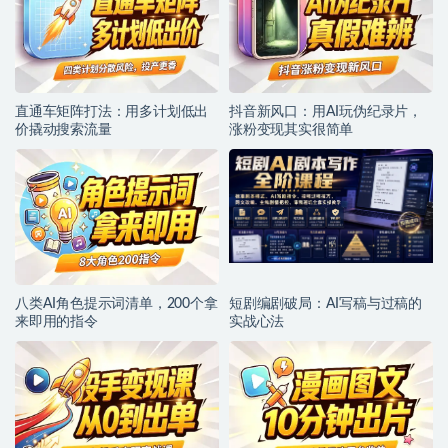
直通车矩阵打法：用多计划低出
抖音新风口：用AI玩伪纪录片，
价撬动搜索流量
涨粉变现其实很简单
八类AI角色提示词清单，200个拿
短剧编剧破局：AI写稿与过稿的
来即用的指令
实战心法