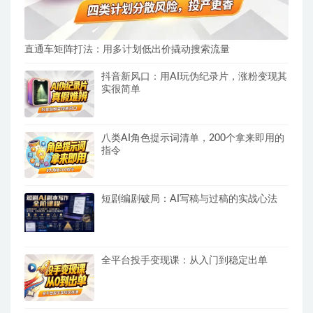
直通车矩阵打法：用多计划低出价撬动搜索流量
抖音新风口：用AI玩伪纪录片，涨粉变现其
实很简单
八类AI角色提示词清单，200个拿来即用的
指令
短剧编剧破局：AI写稿与过稿的实战心法
全平台投手变现课：从入门到稳定出单