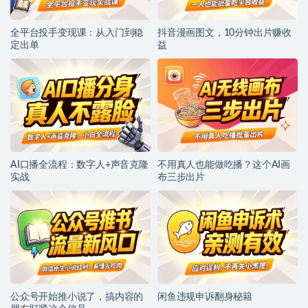
全平台投手变现课：从入门到稳
抖音漫画图文，10分钟出片赚收
定出单
益
AI口播全流程：数字人+声音克隆
不用真人也能做吃播？这个AI画
实战
布三步出片
公众号开始推小说了，搞内容的
闲鱼违规申诉翻身秘籍