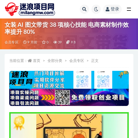
登录
全部
女装 AI 图文带货 38 项核心技能 电商素材制作效
率提升 80%
会员专区
9 月前
0
39
9.8
当前位置：
首页
全部分类
会员专区
正文