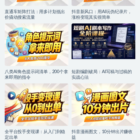
直通车矩阵打法：用多计划低出
抖音新风口：用AI玩伪纪录片，
价撬动搜索流量
涨粉变现其实很简单
八类AI角色提示词清单，200个拿
短剧编剧破局：AI写稿与过稿的
来即用的指令
实战心法
全平台投手变现课：从入门到稳
抖音漫画图文，10分钟出片赚收
定出单
益