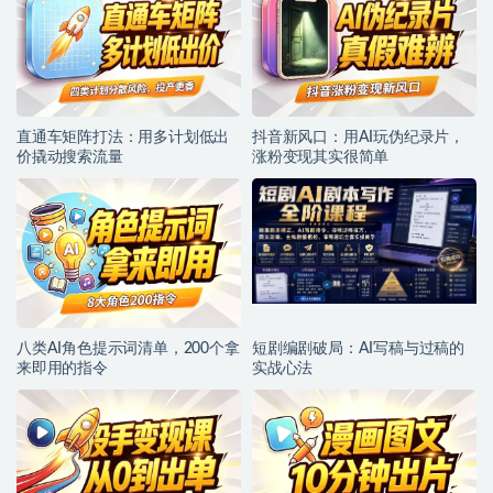
直通车矩阵打法：用多计划低出
抖音新风口：用AI玩伪纪录片，
价撬动搜索流量
涨粉变现其实很简单
八类AI角色提示词清单，200个拿
短剧编剧破局：AI写稿与过稿的
来即用的指令
实战心法