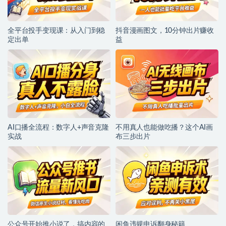
全平台投手变现课：从入门到稳
抖音漫画图文，10分钟出片赚收
定出单
益
AI口播全流程：数字人+声音克隆
不用真人也能做吃播？这个AI画
实战
布三步出片
公众号开始推小说了，搞内容的
闲鱼违规申诉翻身秘籍