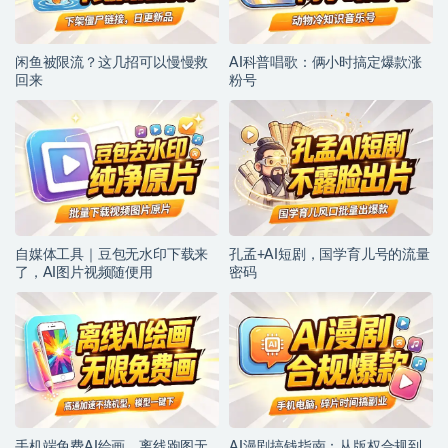
闲鱼被限流？这几招可以慢慢救
AI科普唱歌：俩小时搞定爆款涨
回来
粉号
自媒体工具｜豆包无水印下载来
孔孟+AI短剧，国学育儿号的流量
了，AI图片视频随便用
密码
手机端免费AI绘画，离线跑图无
AI漫剧搞钱指南：从版权合规到