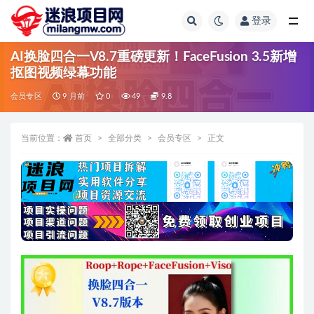
登录
全部
AI换脸四合一V8.7重磅更新！FaceFusion 3.5新增
抠图视频绿幕功能
会员专区
9 月前
0
49
9.8
当前位置：
首页
全部分类
会员专区
正文