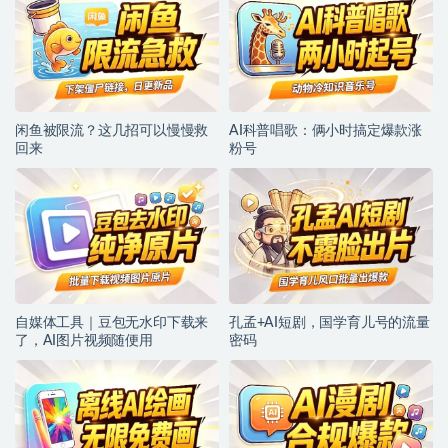
闲鱼被限流？这几招可以慢慢救
AI科普唱歌：俩小时搞定爆款涨
回来
粉号
自媒体工具｜豆包无水印下载来
孔孟+AI短剧，国学育儿号的流量
了，AI图片视频随便用
密码