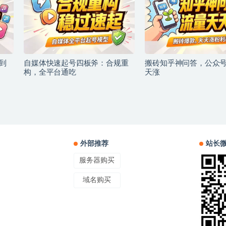
到
自媒体快速起号四板斧：合规重
搬砖知乎神问答，公众
构，全平台通吃
天涨
外部推荐
站长
服务器购买
域名购买