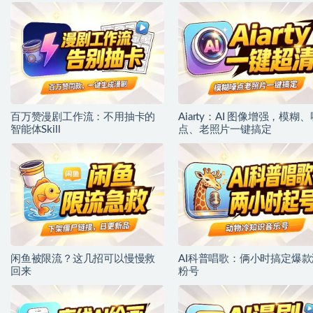
百万赞漫剧工作流：不用抽卡的
Aiarty：AI 图像增强，模糊、
智能体Skill
点、老照片一键搞定
闲鱼被限流？这几招可以慢慢救
AI科普唱歌：俩小时搞定爆款
回来
粉号