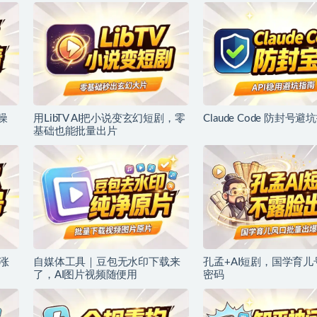
噪
用LibTV AI把小说变玄幻短剧，零
Claude Code 防封号避
基础也能批量出片
涨
自媒体工具｜豆包无水印下载来
孔孟+AI短剧，国学育
了，AI图片视频随便用
密码