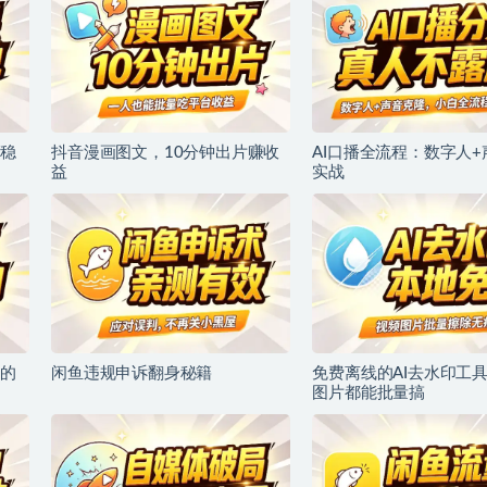
稳
抖音漫画图文，10分钟出片赚收
AI口播全流程：数字人
益
实战
的
闲鱼违规申诉翻身秘籍
免费离线的AI去水印工
图片都能批量搞