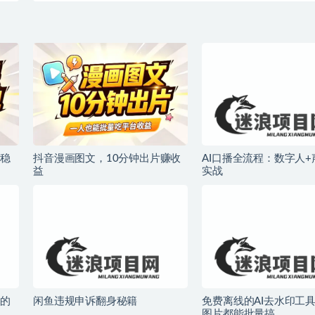
稳
抖音漫画图文，10分钟出片赚收
AI口播全流程：数字人
益
实战
的
闲鱼违规申诉翻身秘籍
免费离线的AI去水印工
图片都能批量搞