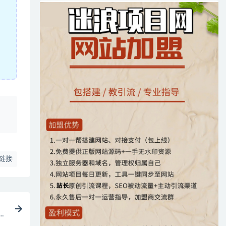
、
链接
键搞