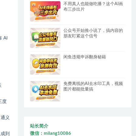
不用真人也能做吃播？这个AI画
布三步出片
公众号开始推小说了，搞内容的
朋友盯紧这个信号
 AI
闲鱼违规申诉翻身秘籍
免费离线的AI去水印工具，视频
跃
图片都能批量搞
三度
（通义
站长简介
微信：milang10086
生成到