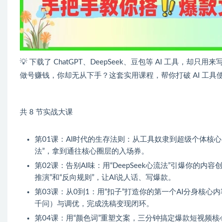
💡 下载了 ChatGPT、DeepSeek、豆包等 AI 工具，却
做号赚钱，你却无从下手？这套实用课程，帮你打破 AI 工
共 8 节实战大课
第01课：AI时代的生存法则：从工具奴隶到超级个体核心
法”，拿到通往核心圈层的入场券。
第02课：告别AI味：用“DeepSeek心流法”引爆你的
推演”和“反向规则”，让AI说人话、写爆款。
第03课：从0到1：用“扣子”打造你的第一个AI分身核心
千问）与调优，完成洗稿变现闭环。
第04课：用“颜色词”重塑文案，三分钟搞定爆款短视频核心