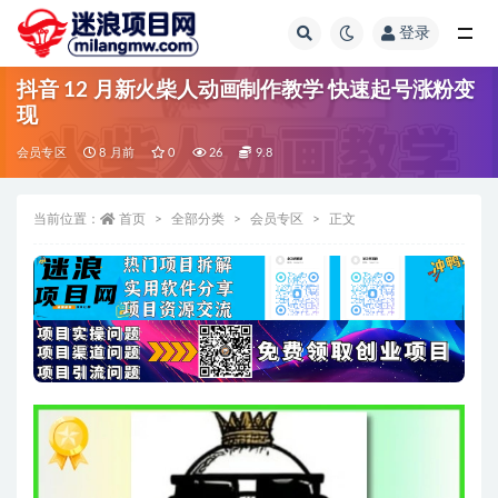
登录
全部
抖音 12 月新火柴人动画制作教学 快速起号涨粉变
现
会员专区
8 月前
0
26
9.8
当前位置：
首页
全部分类
会员专区
正文