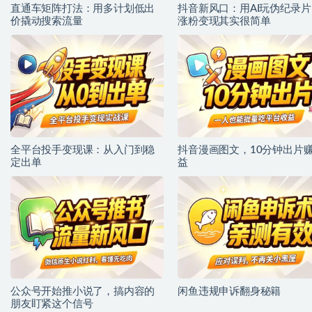
直通车矩阵打法：用多计划低出
抖音新风口：用AI玩伪纪录片
价撬动搜索流量
涨粉变现其实很简单
全平台投手变现课：从入门到稳
抖音漫画图文，10分钟出片
定出单
益
公众号开始推小说了，搞内容的
闲鱼违规申诉翻身秘籍
朋友盯紧这个信号