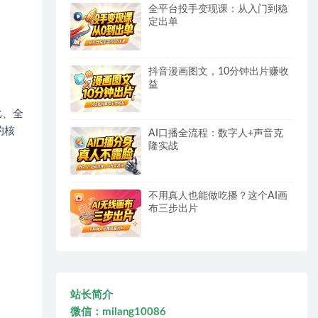
全平台投手变现课：从入门到稳
定出单
抖音漫画图文，10分钟出片赚收
益
比、全
的核
AI口播全流程：数字人+声音克
隆实战
不用真人也能做吃播？这个AI画
布三步出片
站长简介
微信：milang10086