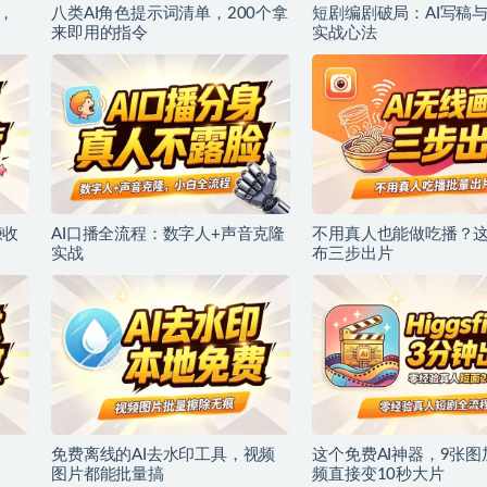
，
八类AI角色提示词清单，200个拿
短剧编剧破局：AI写稿
来即用的指令
实战心法
赚收
AI口播全流程：数字人+声音克隆
不用真人也能做吃播？这
实战
布三步出片
免费离线的AI去水印工具，视频
这个免费AI神器，9张图
图片都能批量搞
频直接变10秒大片