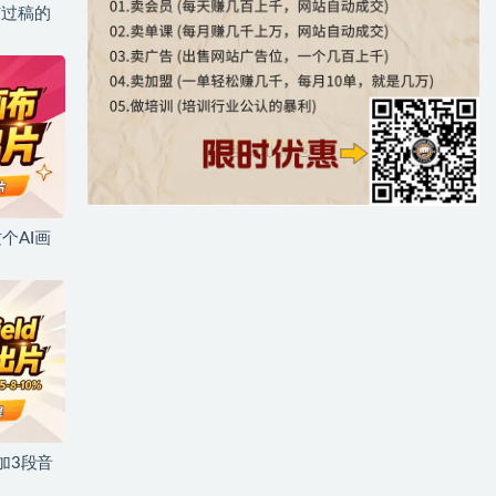
与过稿的
个AI画
加3段音