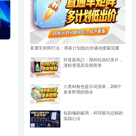
直通车矩阵打法：用多计划低出价撬动搜索流量
抖音新风口：用AI玩伪纪录片，
涨粉变现其实很简单
八类AI角色提示词清单，200个
拿来即用的指令
短剧编剧破局：AI写稿与过稿的
实战心法