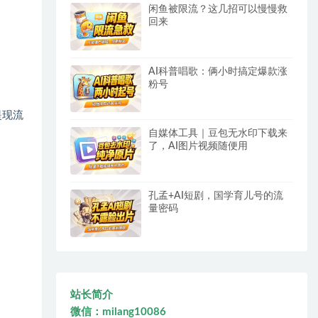
闲鱼被限流？这几招可以慢慢救
回来
AI科普唱歌：俩小时搞定爆款涨
粉号
提现流
自媒体工具｜豆包无水印下载来
了，AI图片视频随便用
孔孟+AI短剧，国学育儿号的流
量密码
站长简介
微信：milang10086