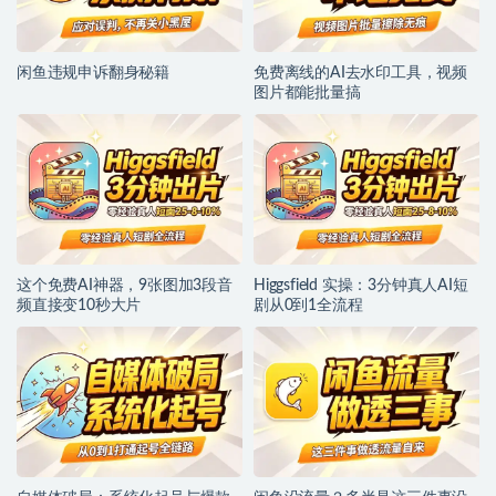
闲鱼违规申诉翻身秘籍
免费离线的AI去水印工具，视频
图片都能批量搞
这个免费AI神器，9张图加3段音
Higgsfield 实操：3分钟真人AI短
频直接变10秒大片
剧从0到1全流程