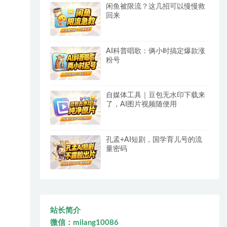
闲鱼被限流？这几招可以慢慢救
回来
AI科普唱歌：俩小时搞定爆款涨
粉号
自媒体工具｜豆包无水印下载来
了，AI图片视频随便用
孔孟+AI短剧，国学育儿号的流
量密码
站长简介
微信：milang10086