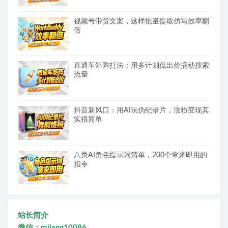
视频号带货文案，这样批量提取仿写效率翻
倍
直通车矩阵打法：用多计划低出价撬动搜索
流量
抖音新风口：用AI玩伪纪录片，涨粉变现其
实很简单
八类AI角色提示词清单，200个拿来即用的
指令
站长简介
微信：milang10086