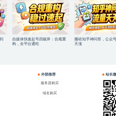
到
自媒体快速起号四板斧：合规重
搬砖知乎神问答，公众
构，全平台通吃
天涨
外部推荐
站长
服务器购买
域名购买