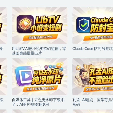
噪
用LibTV AI把小说变玄幻短剧，零
Claude Code 防封号避
基础也能批量出片
涨
自媒体工具｜豆包无水印下载来
孔孟+AI短剧，国学育
了，AI图片视频随便用
密码