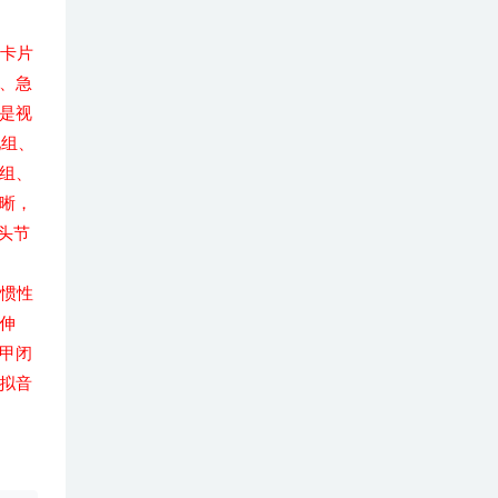
拉卡片
、急
是视
池组、
组、
晰，
头节
的惯性
伸
甲闭
拟音