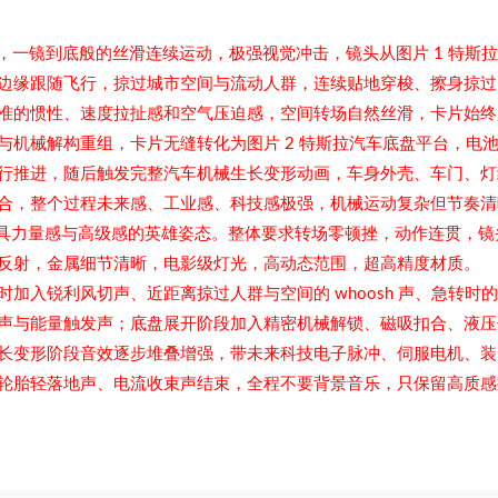
，一镜到底般的丝滑连续运动，极强视觉冲击，镜头从图片 1 特斯
边缘跟随飞行，掠过城市空间与流动人群，连续贴地穿梭、擦身掠过
准的惯性、速度拉扯感和空气压迫感，空间转场自然丝滑，卡片始终
机械解构重组，卡片无缝转化为图片 2 特斯拉汽车底盘平台，电
行推进，随后触发完整汽车机械生长变形动画，车身外壳、车门、灯
合，整个过程未来感、工业感、科技感极强，机械运动复杂但节奏清
极具力量感与高级感的英雄姿态。整体要求转场零顿挫，动作连贯，镜
反射，金属细节清晰，电影级灯光，高动态范围，超高精度材质。
入锐利风切声、近距离掠过人群与空间的 whoosh 声、急转时
声与能量触发声；底盘展开阶段加入精密机械解锁、磁吸扣合、液压
长变形阶段音效逐步堆叠增强，带未来科技电子脉冲、伺服电机、装
轮胎轻落地声、电流收束声结束，全程不要背景音乐，只保留高质感