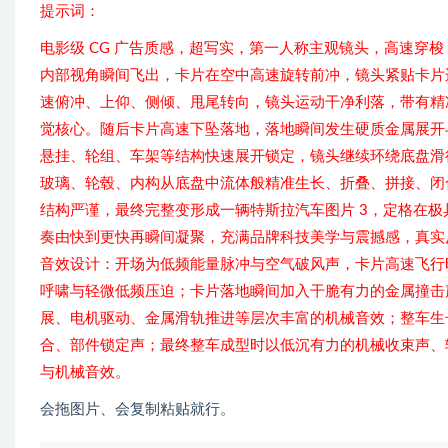
提示词：
电影级 CG 广告质感，超写实，第一人称主观镜头，高速穿梭
内部视角瞬间飞出，卡片在空中高速旋转前冲，镜头紧贴卡片
速俯冲、上仰、侧倾、甩尾转向，镜头运动干净利落，带有精
觉核心。随后卡片高速下坠落地，落地瞬间发生硬质金属展开与
悬挂、轮组、车架等结构快速展开锁定，镜头继续环绕底盘滑
玻璃、轮毂、内构从底盘中流体般精准生长、折叠、拼接、闭
结构严谨，最终完整变形成一辆特斯拉汽车图片 3，定格在
奏由快到更快再瞬间凝聚，充满品牌科技美学与震撼感，真实
音效设计：开场为低频能量脉冲与空气破风声，卡片高速飞行时加
呼啸与轻微低频压迫；卡片落地瞬间加入干脆有力的金属撞击
展、电机驱动、金属滑轨推进等层次丰富的机械音效；整车生
合、部件锁定声；最终整车成型时以低沉有力的机械收束声、
与机械音效。
会拖图片、会复制粘贴就行。