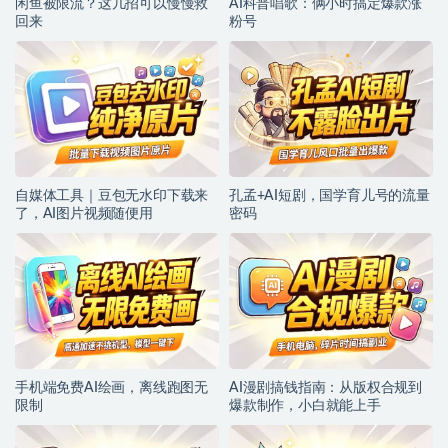
闲鱼被限流？这几招可以慢慢救
AI科普唱歌：俩小时搞定爆款涨
回来
粉号
自媒体工具｜豆包无水印下载来
孔孟+AI短剧，国学育儿号的流量
了，AI图片视频随便用
密码
手机端免费AI绘画，离线跑图无
AI漫剧搞钱指南：从版权合规到
限制
爆款制作，小白就能上手