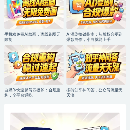
手机端免费AI绘画，离线跑图无
AI漫剧搞钱指南：从版权合规到
限制
爆款制作，小白就能上手
自媒体快速起号四板斧：合规重
搬砖知乎神问答，公众号流量天
构，全平台通吃
天涨