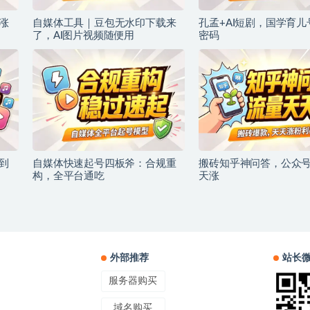
涨
自媒体工具｜豆包无水印下载来
孔孟+AI短剧，国学育
了，AI图片视频随便用
密码
到
自媒体快速起号四板斧：合规重
搬砖知乎神问答，公众
构，全平台通吃
天涨
外部推荐
站长
服务器购买
域名购买