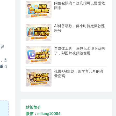
闲鱼被限流？这几招可以慢慢救
回来
AI科普唱歌：俩小时搞定爆款涨
粉号
营误
自媒体工具｜豆包无水印下载来
了，AI图片视频随便用
，支
重点
孔孟+AI短剧，国学育儿号的流
量密码
站长简介
微信：milang10086