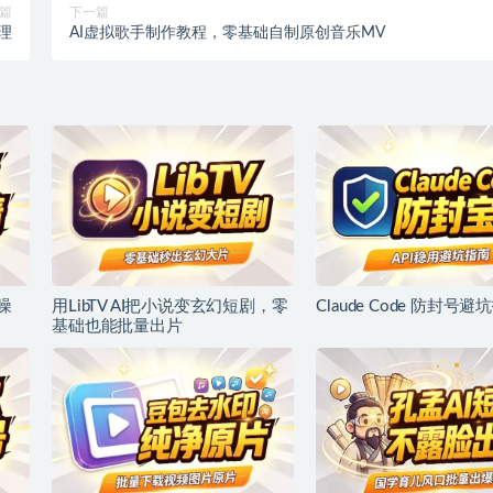
篇
下一篇
理
AI虚拟歌手制作教程，零基础自制原创音乐MV
噪
用LibTV AI把小说变玄幻短剧，零
Claude Code 防封号避
基础也能批量出片