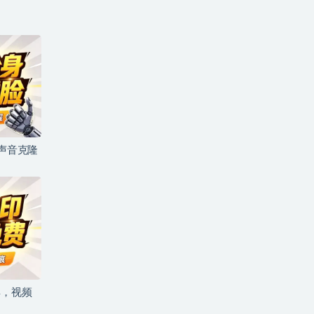
+声音克隆
具，视频