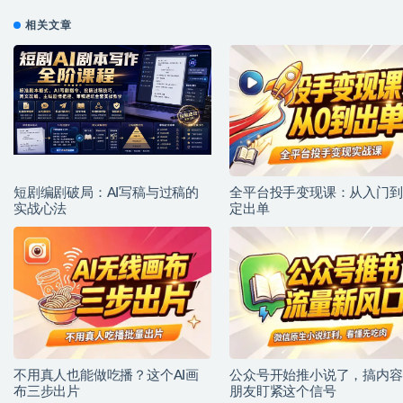
相关文章
短剧编剧破局：AI写稿与过稿的
全平台投手变现课：从入门到
实战心法
定出单
不用真人也能做吃播？这个AI画
公众号开始推小说了，搞内容
布三步出片
朋友盯紧这个信号