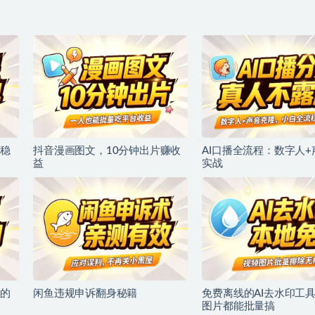
稳
抖音漫画图文，10分钟出片赚收
AI口播全流程：数字人
益
实战
的
闲鱼违规申诉翻身秘籍
免费离线的AI去水印工
图片都能批量搞