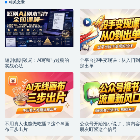
相关文章
短剧编剧破局：AI写稿与过稿的
全平台投手变现课：从入门到
实战心法
定出单
不用真人也能做吃播？这个AI画
公众号开始推小说了，搞内容
布三步出片
朋友盯紧这个信号