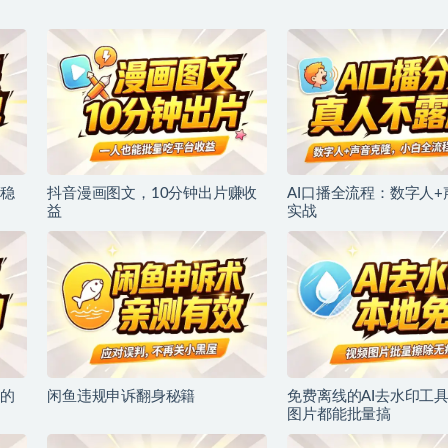
稳
抖音漫画图文，10分钟出片赚收
AI口播全流程：数字人
益
实战
的
闲鱼违规申诉翻身秘籍
免费离线的AI去水印工
图片都能批量搞