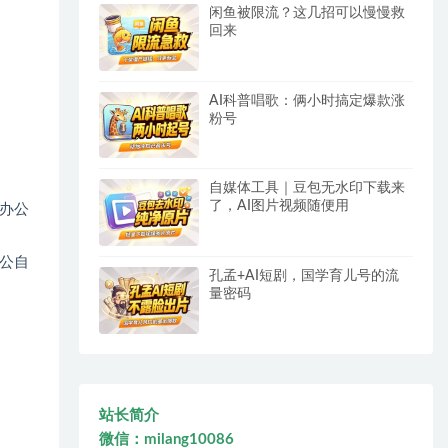
闲鱼被限流？这几招可以慢慢救
回来
AI科普唱歌：俩小时搞定爆款涨
粉号
自媒体工具｜豆包无水印下载来
了，AI图片视频随便用
办公
公自
孔孟+AI短剧，国学育儿号的流
量密码
站长简介
微信：milang10086