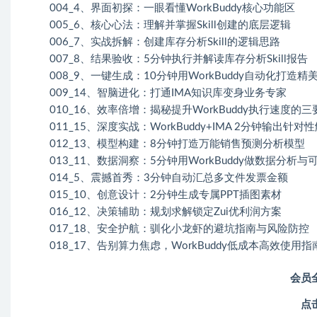
004_4、界面初探：一眼看懂WorkBuddy核心功能区
005_6、核心心法：理解并掌握Skill创建的底层逻辑
006_7、实战拆解：创建库存分析Skill的逻辑思路
007_8、结果验收：5分钟执行并解读库存分析Skill报告
008_9、一键生成：10分钟用WorkBuddy自动化打造精美
009_14、智脑进化：打通IMA知识库变身业务专家
010_16、效率倍增：揭秘提升WorkBuddy执行速度的三
011_15、深度实战：WorkBuddy+IMA 2分钟输出针对
012_13、模型构建：8分钟打造万能销售预测分析模型
013_11、数据洞察：5分钟用WorkBuddy做数据分析与
014_5、震撼首秀：3分钟自动汇总多文件发票金额
015_10、创意设计：2分钟生成专属PPT插图素材
016_12、决策辅助：规划求解锁定Zui优利润方案
017_18、安全护航：驯化小龙虾的避坑指南与风险防控
018_17、告别算力焦虑，WorkBuddy低成本高效使用指
会员
点