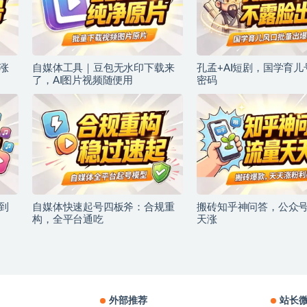
涨
自媒体工具｜豆包无水印下载来
孔孟+AI短剧，国学育
了，AI图片视频随便用
密码
到
自媒体快速起号四板斧：合规重
搬砖知乎神问答，公众
构，全平台通吃
天涨
外部推荐
站长