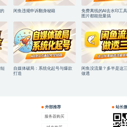
的
闲鱼违规申诉翻身秘籍
免费离线的AI去水印工
图片都能批量搞
I短
自媒体破局：系统化起号与爆款
闲鱼没流量？多半是这
打造
做透
外部推荐
站长
服务器购买