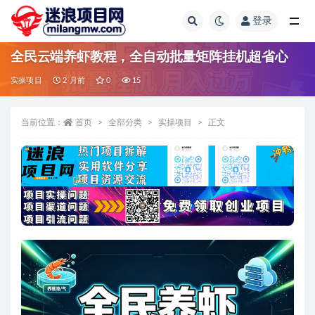
登录
全部
全民云端养虾教程，全自动批量矩阵挂机超省心
实操项目
2 月前
0
15
当前位置：
首页
全部分类
实操项目
正文