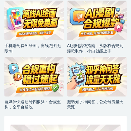
手机端免费AI绘画，离线跑图无
AI漫剧搞钱指南：从版权合规到
限制
爆款制作，小白就能上手
自媒体快速起号四板斧：合规重
搬砖知乎神问答，公众号流量天
构，全平台通吃
天涨