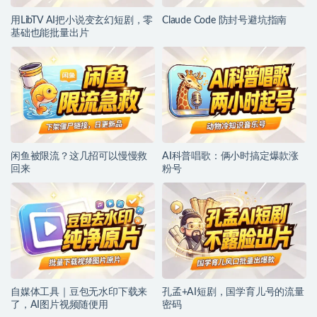
用LibTV AI把小说变玄幻短剧，零
Claude Code 防封号避坑指南
基础也能批量出片
闲鱼被限流？这几招可以慢慢救
AI科普唱歌：俩小时搞定爆款涨
回来
粉号
自媒体工具｜豆包无水印下载来
孔孟+AI短剧，国学育儿号的流量
了，AI图片视频随便用
密码