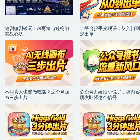
短剧编剧破局：AI写稿与过稿的
全平台投手变现课：从入门到
实战心法
定出单
不用真人也能做吃播？这个AI画
公众号开始推小说了，搞内容
布三步出片
朋友盯紧这个信号