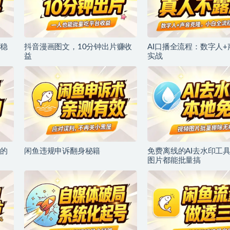
稳
抖音漫画图文，10分钟出片赚收
AI口播全流程：数字人
益
实战
的
闲鱼违规申诉翻身秘籍
免费离线的AI去水印工
图片都能批量搞