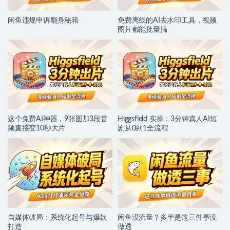
闲鱼违规申诉翻身秘籍
免费离线的AI去水印工具，视频
图片都能批量搞
这个免费AI神器，9张图加3段音
Higgsfield 实操：3分钟真人AI短
频直接变10秒大片
剧从0到1全流程
自媒体破局：系统化起号与爆款
闲鱼没流量？多半是这三件事没
打造
做透