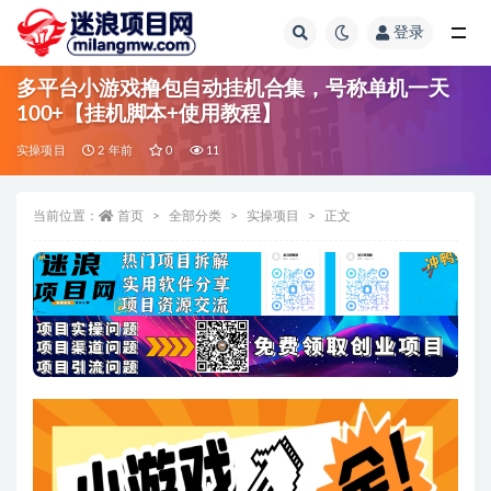
登录
全部
多平台小游戏撸包自动挂机合集，号称单机一天
100+【挂机脚本+使用教程】
实操项目
2 年前
0
11
当前位置：
首页
全部分类
实操项目
正文