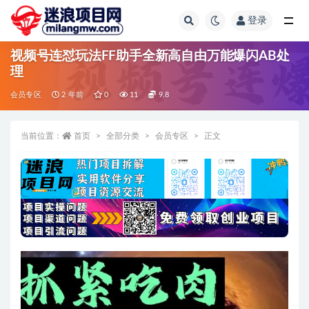
登录
全部
视频号连怼玩法FF助手全新高自由万能爆闪AB处
理
会员专区
2 年前
0
11
9.8
当前位置：
首页
全部分类
会员专区
正文