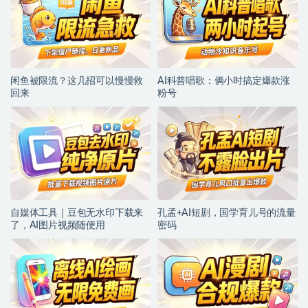
闲鱼被限流？这几招可以慢慢救
AI科普唱歌：俩小时搞定爆款涨
回来
粉号
自媒体工具｜豆包无水印下载来
孔孟+AI短剧，国学育儿号的流量
了，AI图片视频随便用
密码