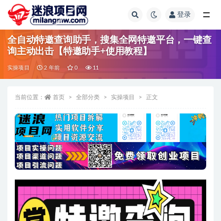
登录
全部
全自动特邀查询助手，搜集全网特邀平台，一键查
询主动出击【特邀助手+使用教程】
实操项目
2 年前
0
11
当前位置：
首页
全部分类
实操项目
正文