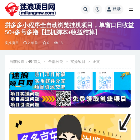
登录
全部
拼多多小程序全自动浏览挂机项目，单窗口日收益
50+多号多撸【挂机脚本+收益结算】
实操项目
2 年前
0
13
当前位置：
首页
全部分类
实操项目
正文