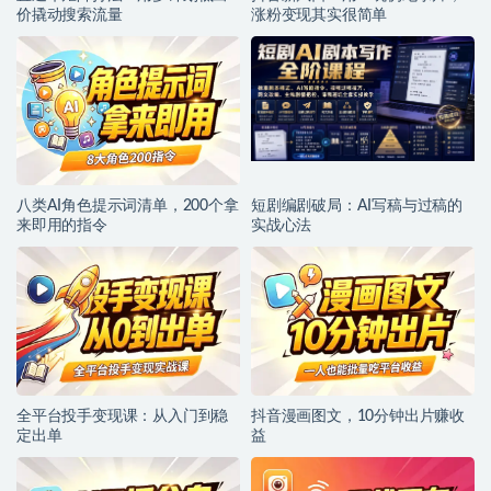
价撬动搜索流量
涨粉变现其实很简单
八类AI角色提示词清单，200个拿
短剧编剧破局：AI写稿与过稿的
来即用的指令
实战心法
全平台投手变现课：从入门到稳
抖音漫画图文，10分钟出片赚收
定出单
益