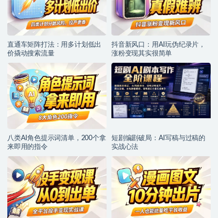
直通车矩阵打法：用多计划低出
抖音新风口：用AI玩伪纪录片，
价撬动搜索流量
涨粉变现其实很简单
八类AI角色提示词清单，200个拿
短剧编剧破局：AI写稿与过稿的
来即用的指令
实战心法