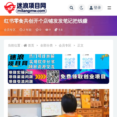
登录
全部
红书零食共创开个店铺发发笔记把钱赚
会员专区
2 年前
0
9
9.8
当前位置：
首页
全部分类
会员专区
正文