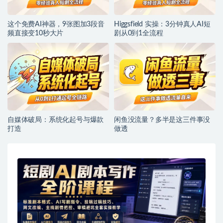
这个免费AI神器，9张图加3段音
Higgsfield 实操：3分钟真人AI短
频直接变10秒大片
剧从0到1全流程
自媒体破局：系统化起号与爆款
闲鱼没流量？多半是这三件事没
打造
做透