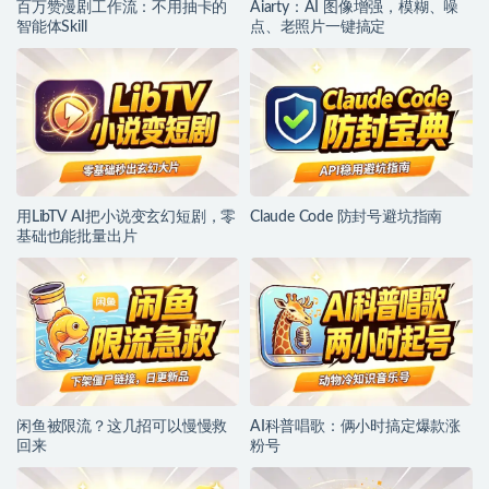
百万赞漫剧工作流：不用抽卡的
Aiarty：AI 图像增强，模糊、噪
智能体Skill
点、老照片一键搞定
用LibTV AI把小说变玄幻短剧，零
Claude Code 防封号避坑指南
基础也能批量出片
闲鱼被限流？这几招可以慢慢救
AI科普唱歌：俩小时搞定爆款涨
回来
粉号