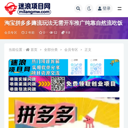
登录
全部
淘宝拼多多薅流玩法无需开车推广纯靠自然流吃饭
会员专区
2 年前
0
12
9.8
当前位置：
首页
全部分类
会员专区
正文