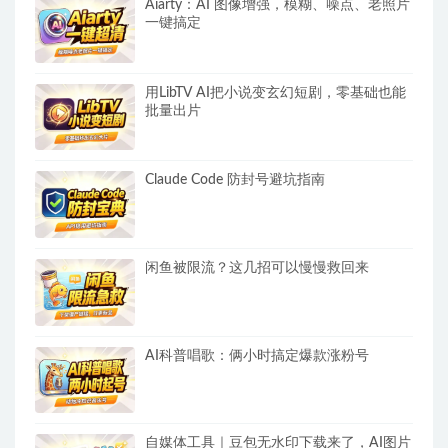
Aiarty：AI 图像增强，模糊、噪点、老照片
一键搞定
用LibTV AI把小说变玄幻短剧，零基础也能
批量出片
Claude Code 防封号避坑指南
闲鱼被限流？这几招可以慢慢救回来
AI科普唱歌：俩小时搞定爆款涨粉号
自媒体工具｜豆包无水印下载来了，AI图片