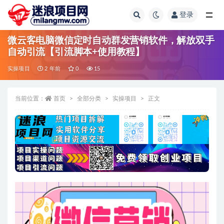
登录
全部
微云客电脑微信定时自动群发营销软件，解放双手
自动引流【引流脚本+使用教程】
实操项目
2 年前
0
15
当前位置：
首页
全部分类
实操项目
正文