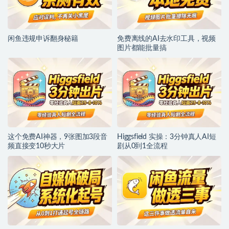
闲鱼违规申诉翻身秘籍
免费离线的AI去水印工具，视频
图片都能批量搞
这个免费AI神器，9张图加3段音
Higgsfield 实操：3分钟真人AI短
频直接变10秒大片
剧从0到1全流程