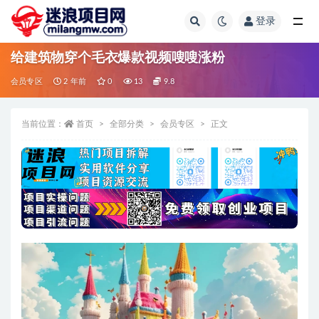
登录
全部
给建筑物穿个毛衣爆款视频嗖嗖涨粉
会员专区
2 年前
0
13
9.8
当前位置：
首页
全部分类
会员专区
正文