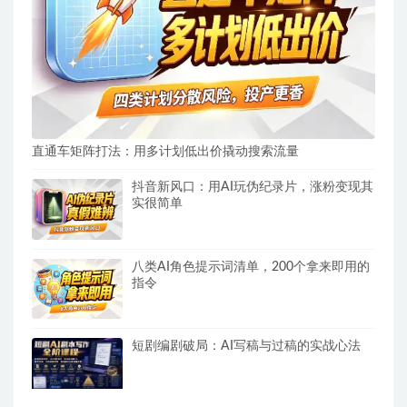
直通车矩阵打法：用多计划低出价撬动搜索流量
抖音新风口：用AI玩伪纪录片，涨粉变现其
实很简单
八类AI角色提示词清单，200个拿来即用的
指令
短剧编剧破局：AI写稿与过稿的实战心法