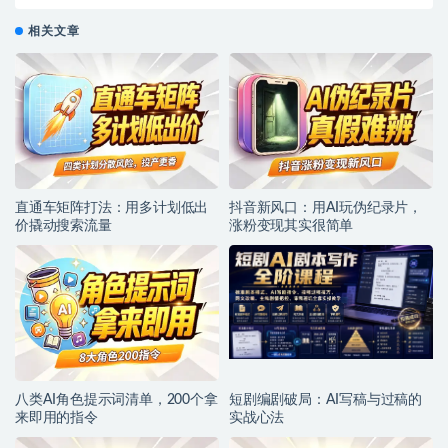
相关文章
直通车矩阵打法：用多计划低出
抖音新风口：用AI玩伪纪录片，
价撬动搜索流量
涨粉变现其实很简单
八类AI角色提示词清单，200个拿
短剧编剧破局：AI写稿与过稿的
来即用的指令
实战心法