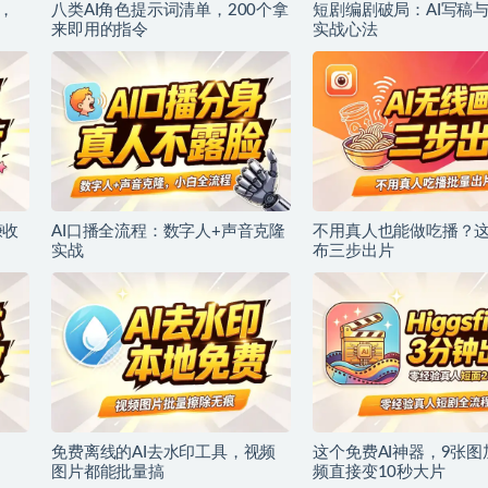
，
八类AI角色提示词清单，200个拿
短剧编剧破局：AI写稿
来即用的指令
实战心法
赚收
AI口播全流程：数字人+声音克隆
不用真人也能做吃播？这
实战
布三步出片
免费离线的AI去水印工具，视频
这个免费AI神器，9张图
图片都能批量搞
频直接变10秒大片