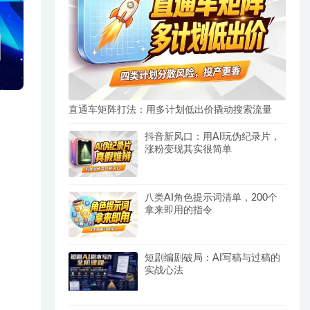
直通车矩阵打法：用多计划低出价撬动搜索流量
抖音新风口：用AI玩伪纪录片，
涨粉变现其实很简单
八类AI角色提示词清单，200个
拿来即用的指令
短剧编剧破局：AI写稿与过稿的
实战心法