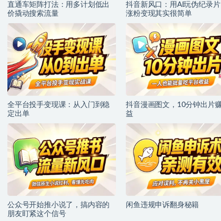
直通车矩阵打法：用多计划低出
抖音新风口：用AI玩伪纪录片
价撬动搜索流量
涨粉变现其实很简单
全平台投手变现课：从入门到稳
抖音漫画图文，10分钟出片
定出单
益
公众号开始推小说了，搞内容的
闲鱼违规申诉翻身秘籍
朋友盯紧这个信号