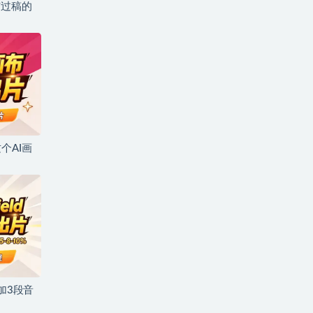
与过稿的
个AI画
加3段音