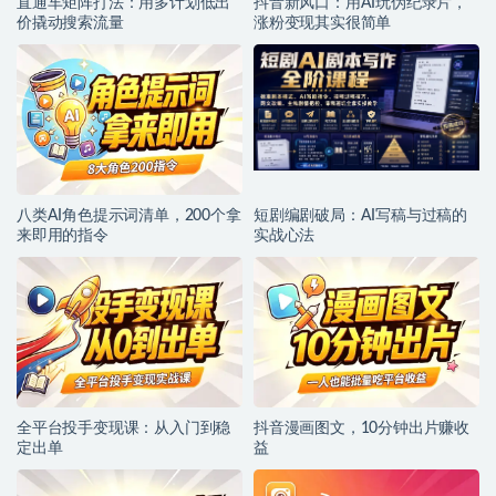
直通车矩阵打法：用多计划低出
抖音新风口：用AI玩伪纪录片，
价撬动搜索流量
涨粉变现其实很简单
八类AI角色提示词清单，200个拿
短剧编剧破局：AI写稿与过稿的
来即用的指令
实战心法
全平台投手变现课：从入门到稳
抖音漫画图文，10分钟出片赚收
定出单
益