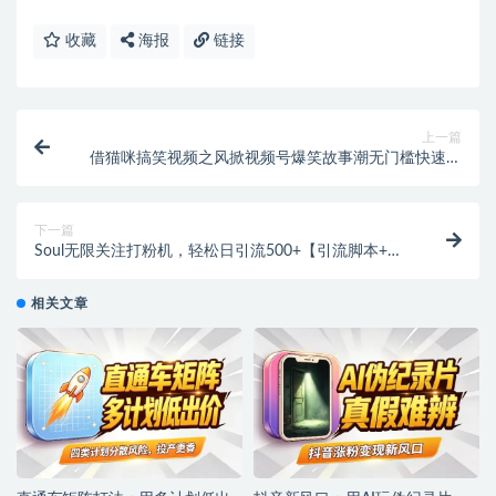
收藏
海报
链接
上一篇
借猫咪搞笑视频之风掀视频号爆笑故事潮无门槛快速入
门!
下一篇
Soul无限关注打粉机，轻松日引流500+【引流脚本+使
用教程】
相关文章