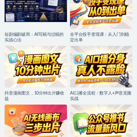
短剧编剧破局：AI写稿与过稿的
全平台投手变现课：从入门到稳
实战心法
定出单
抖音漫画图文，10分钟出片赚收
AI口播全流程：数字人+声音克隆
益
实战