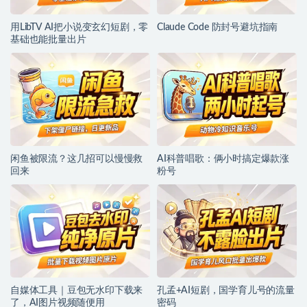
用LibTV AI把小说变玄幻短剧，零
Claude Code 防封号避坑指南
基础也能批量出片
闲鱼被限流？这几招可以慢慢救
AI科普唱歌：俩小时搞定爆款涨
回来
粉号
自媒体工具｜豆包无水印下载来
孔孟+AI短剧，国学育儿号的流量
了，AI图片视频随便用
密码