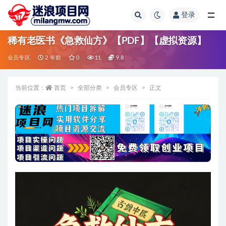
登录
全部
稀有老医书《急救仙方》【PDF】【虚拟资源】
会员专区
2 年前
0
11
9.8
当前位置：
首页
全部分类
会员专区
正文