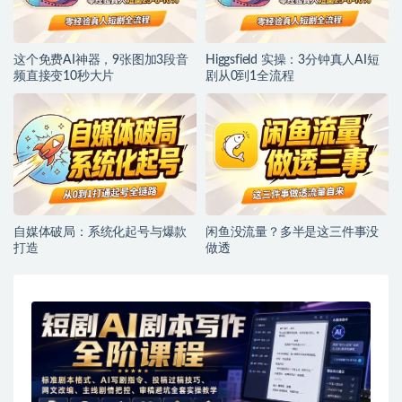
这个免费AI神器，9张图加3段音
Higgsfield 实操：3分钟真人AI短
频直接变10秒大片
剧从0到1全流程
自媒体破局：系统化起号与爆款
闲鱼没流量？多半是这三件事没
打造
做透