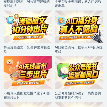
短剧编剧破局：AI写稿与过稿的
全平台投手变现课：从入门到稳
实战心法
定出单
抖音漫画图文，10分钟出片赚收
AI口播全流程：数字人+声音克隆
益
实战
不用真人也能做吃播？这个AI画
公众号开始推小说了，搞内容的
布三步出片
朋友盯紧这个信号