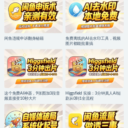
闲鱼违规申诉翻身秘籍
免费离线的AI去水印工具，视频
图片都能批量搞
这个免费AI神器，9张图加3段音
Higgsfield 实操：3分钟真人AI短
频直接变10秒大片
剧从0到1全流程