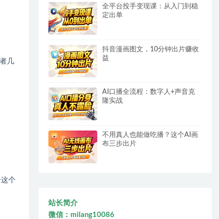
全平台投手变现课：从入门到稳
定出单
抖音漫画图文，10分钟出片赚收
益
者几
AI口播全流程：数字人+声音克
隆实战
不用真人也能做吃播？这个AI画
布三步出片
个这个
站长简介
微信：milang10086