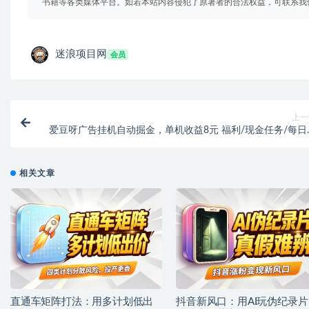
书籍等各类媒体平台。如若本站内容侵犯了原著者的合法权益，可联系我
迷浪项目网
会员
上一
爱豆呀广告挂机自动掘金，单机收益8元 福利/现金任务/每日
保【永久脚本+使用教程
相关文章
直通车矩阵打法：用多计划低出
抖音新风口：用AI玩伪纪录片