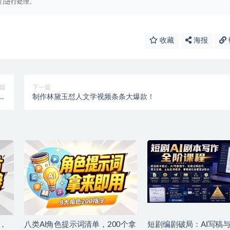
们进行处理。
收藏
海报
篇
下一篇
低
制作林黛玉怼人文学视频条条大爆款！
】
，
八类AI角色提示词清单，200个拿
短剧编剧破局：AI写稿