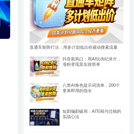
直通车矩阵打法：用多计划低出价撬动搜索流量
抖音新风口：用AI玩伪纪录片，
涨粉变现其实很简单
八类AI角色提示词清单，200个
拿来即用的指令
短剧编剧破局：AI写稿与过稿的
实战心法