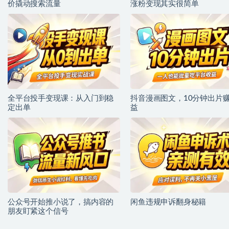
价撬动搜索流量
涨粉变现其实很简单
全平台投手变现课：从入门到稳
抖音漫画图文，10分钟出片
定出单
益
公众号开始推小说了，搞内容的
闲鱼违规申诉翻身秘籍
朋友盯紧这个信号