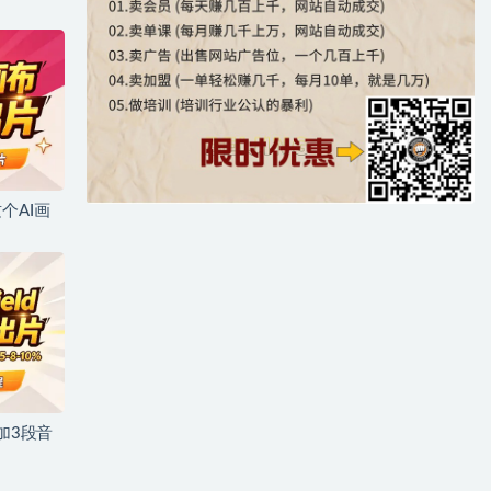
个AI画
加3段音