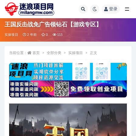
登录
全部
王国反击战免广告领钻石【游戏专区】
实操项目
2 年前
0
115
当前位置：
首页
全部分类
实操项目
正文