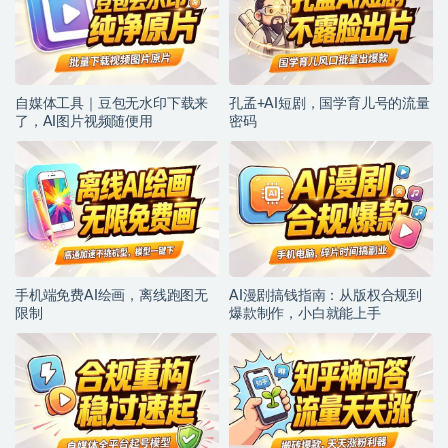
自媒体工具｜豆包无水印下载来
孔孟+AI短剧，国学育儿号的流量
了，AI图片视频随便用
密码
手机端免费AI绘画，离线跑图无
AI漫剧搞钱指南：从版权合规到
限制
爆款制作，小白就能上手