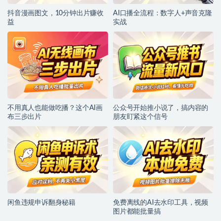
抖音漫画图文，10分钟出片赚收
AI口播全流程：数字人+声音克隆
益
实战
不用真人也能做吃播？这个AI画
公众号开始推小说了，搞内容的
布三步出片
朋友盯紧这个信号
闲鱼违规申诉翻身秘籍
免费离线的AI去水印工具，视频
图片都能批量搞