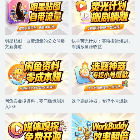
明星贴图：自带流量的公众号爆
快手荧光计划：零粉搬运短剧，
文新赛道
靠播放量赚收益
闲鱼卖虚拟资料，零门槛也能月
这个选题神器，专挖小号爆款
入5k+