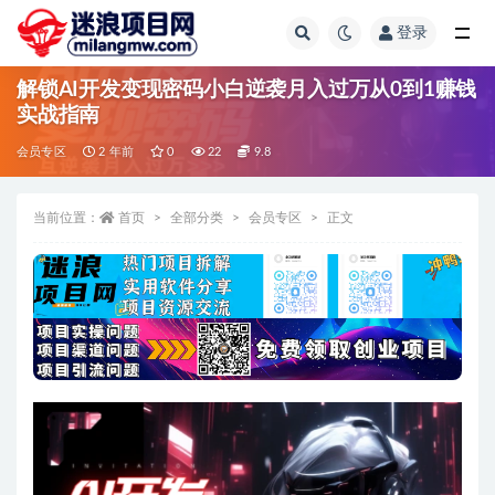
登录
全部
解锁AI开发变现密码小白逆袭月入过万从0到1赚钱
实战指南
会员专区
2 年前
0
22
9.8
当前位置：
首页
全部分类
会员专区
正文