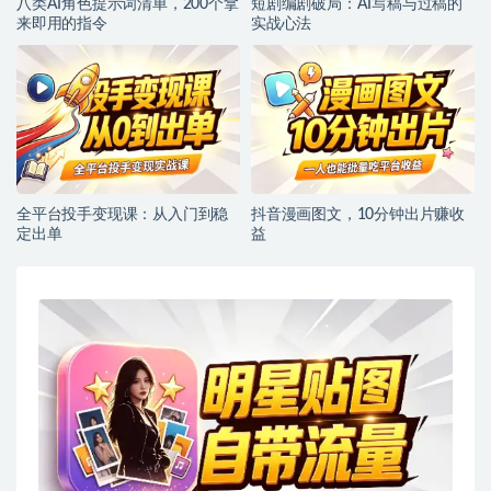
八类AI角色提示词清单，200个拿
短剧编剧破局：AI写稿与过稿的
来即用的指令
实战心法
全平台投手变现课：从入门到稳
抖音漫画图文，10分钟出片赚收
定出单
益